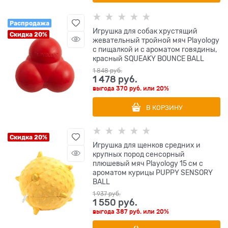
Распродажа
Игрушка для собак хрустящий
Скидка 20%
жевательный тройной мяч Playology
с пищалкой и с ароматом говядины,
красный SQUEAKY BOUNCE BALL
1 848
 руб.
1 478
 руб.
выгода
370 руб.
или
20%
В КОРЗИНУ
Скидка 20%
Игрушка для щенков средних и
крупных пород сенсорный
плюшевый мяч Playology 15 см с
ароматом курицы PUPPY SENSORY
BALL
1 937
 руб.
1 550
 руб.
выгода
387 руб.
или
20%