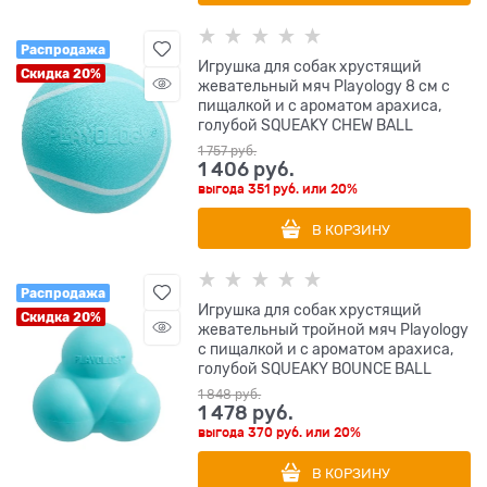
Распродажа
Игрушка для собак хрустящий
Скидка 20%
жевательный мяч Playology 8 см с
пищалкой и с ароматом арахиса,
голубой SQUEAKY CHEW BALL
1 757
 руб.
1 406
 руб.
выгода
351 руб.
или
20%
В КОРЗИНУ
Распродажа
Игрушка для собак хрустящий
Скидка 20%
жевательный тройной мяч Playology
с пищалкой и с ароматом арахиса,
голубой SQUEAKY BOUNCE BALL
1 848
 руб.
1 478
 руб.
выгода
370 руб.
или
20%
В КОРЗИНУ