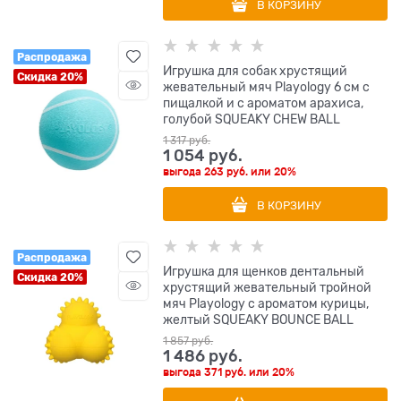
В КОРЗИНУ
Распродажа
Игрушка для собак хрустящий
Скидка 20%
жевательный мяч Playology 6 см с
пищалкой и с ароматом арахиса,
голубой SQUEAKY CHEW BALL
1 317
 руб.
1 054
 руб.
выгода
263 руб.
или
20%
В КОРЗИНУ
Распродажа
Игрушка для щенков дентальный
Скидка 20%
хрустящий жевательный тройной
мяч Playology с ароматом курицы,
желтый SQUEAKY BOUNCE BALL
1 857
 руб.
1 486
 руб.
выгода
371 руб.
или
20%