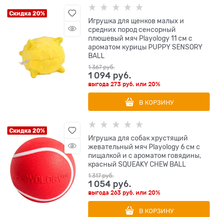
Скидка 20%
Игрушка для щенков малых и
средних пород сенсорный
плюшевый мяч Playology 11 см с
ароматом курицы PUPPY SENSORY
BALL
1 367
 руб.
1 094
 руб.
выгода
273 руб.
или
20%
В КОРЗИНУ
Скидка 20%
Игрушка для собак хрустящий
жевательный мяч Playology 6 см с
пищалкой и с ароматом говядины,
красный SQUEAKY CHEW BALL
1 317
 руб.
1 054
 руб.
выгода
263 руб.
или
20%
В КОРЗИНУ