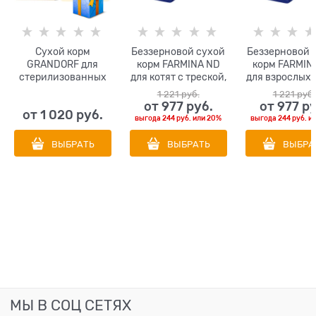
Сухой корм
Беззерновой cухой
Беззерновой 
GRANDORF для
корм FARMINA ND
корм FARMIN
стерилизованных
для котят с треской,
для взрослых 
кошек кролик с
креветками, тыквой
с рыбой (сель
1 221
 руб.
1 221
 руб.
индейкой
и дыней
тыквой и
от
977
 руб.
от
977
 р
от
1 020
 руб.
Rabbit/Turkey
апельсин
выгода
244 руб.
или
20%
выгода
244 руб.
и
STERILISED
ВЫБРАТЬ
ВЫБРАТЬ
ВЫБРА
МЫ В СОЦ СЕТЯХ