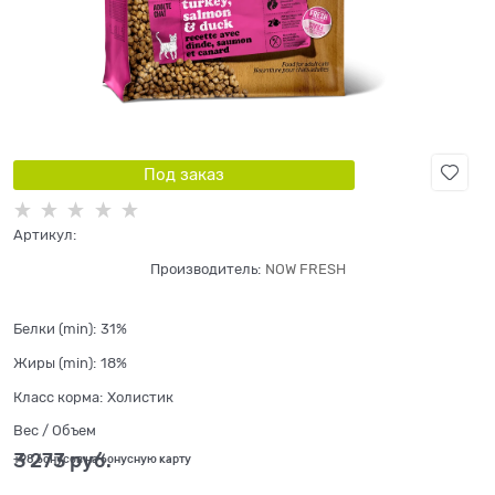
Под заказ
Артикул:
Производитель:
NOW FRESH
Белки (min):
31%
Жиры (min):
18%
Класс корма:
Холистик
Вес / Объем
3 273
 руб.
+98 бонусов на бонусную карту